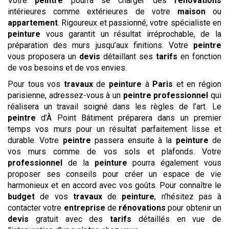
Votre
peintre
pourra se charger des
rénovations
intérieures comme extérieures de votre
maison
ou
appartement
. Rigoureux et passionné, votre spécialiste en
peinture
vous garantit un résultat irréprochable, de la
préparation des murs jusqu’aux finitions. Votre
peintre
vous proposera un
devis
détaillant ses
tarifs
en fonction
de vos besoins et de vos envies.
Pour tous vos
travaux
de
peinture
à
Paris
et en région
parisienne, adressez-vous à un
peintre
professionnel
qui
réalisera un travail soigné dans les règles de l’art. Le
peintre
d’À Point Bâtiment préparera dans un premier
temps vos murs pour un résultat parfaitement lisse et
durable. Votre
peintre
passera ensuite à la
peinture
de
vos murs comme de vos sols et plafonds. Votre
professionnel
de la
peinture
pourra également vous
proposer ses conseils pour créer un espace de vie
harmonieux et en accord avec vos goûts. Pour connaître le
budget
de vos
travaux
de
peinture
, n’hésitez pas à
contacter votre
entreprise
de
rénovations
pour obtenir un
devis
gratuit avec des
tarifs
détaillés en vue de