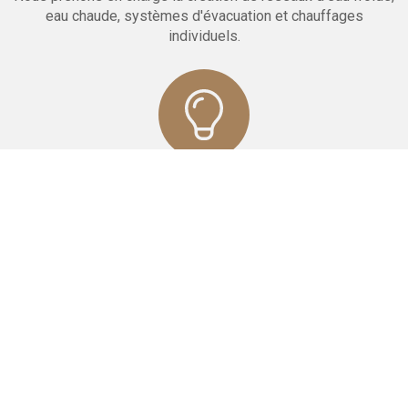
eau chaude, systèmes d'évacuation et chauffages
individuels.
Electricité
Nos équipes réalisent pour vous un réseau complet
d'électricité aux normes, quelle que soit l'envergure du
projet.
Maçonnerie
Nous réalisons la pose de cloisons, faux plafonds
et carrelages. Nous effectuons le doublage et l'isolation