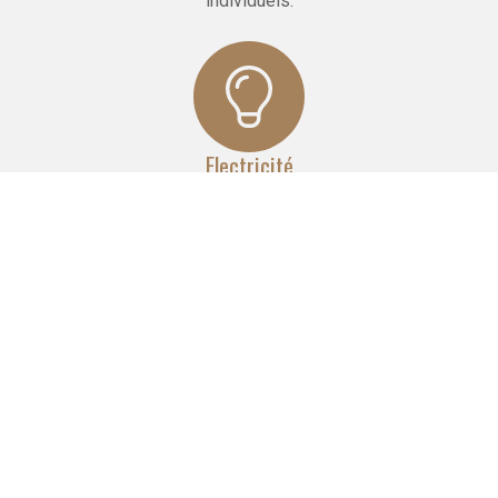
individuels.
Electricité
Nos équipes réalisent pour vous un réseau complet
d'électricité aux normes, quelle que soit l'envergure du
projet.
Maçonnerie
Nous réalisons la pose de cloisons, faux plafonds
et carrelages. Nous effectuons le doublage et l'isolation
des murs.