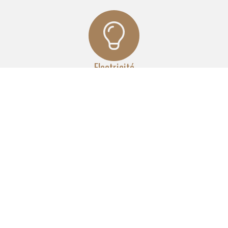
Electricité
Nos équipes réalisent pour vous un réseau complet
d'électricité aux normes, quelle que soit l'envergure du
projet.
Maçonnerie
Nous réalisons la pose de cloisons, faux plafonds
et carrelages. Nous effectuons le doublage et l'isolation
des murs.