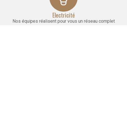
Electricité
Nos équipes réalisent pour vous un réseau complet
d'électricité aux normes, quelle que soit l'envergure du
projet.
Maçonnerie
Nous réalisons la pose de cloisons, faux plafonds
et carrelages. Nous effectuons le doublage et l'isolation
des murs.