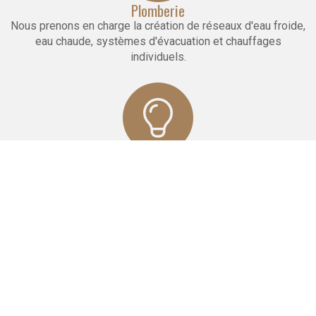
Plomberie
Nous prenons en charge la création de réseaux d'eau froide,
eau chaude, systèmes d'évacuation et chauffages
individuels.
Electricité
Nos équipes réalisent pour vous un réseau complet
d'électricité aux normes, quelle que soit l'envergure du
projet.
Maçonnerie