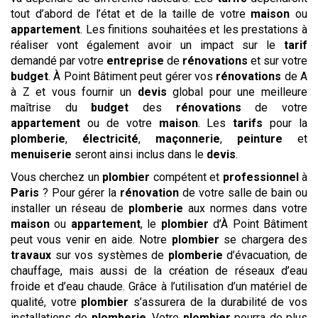
tout d’abord de l’état et de la taille de votre
maison
ou
appartement
. Les finitions souhaitées et les prestations à
réaliser vont également avoir un impact sur le
tarif
demandé par votre
entreprise
de
rénovations
et sur votre
budget
. À Point Bâtiment peut gérer vos
rénovations
de A
à Z et vous fournir un
devis
global pour une meilleure
maîtrise du
budget
des
rénovations
de votre
appartement
ou de votre
maison
. Les
tarifs
pour la
plomberie
,
électricité
,
maçonnerie
,
peinture
et
menuiserie
seront ainsi inclus dans le
devis
.
Vous cherchez un
plombier
compétent et
professionnel
à
Paris
? Pour gérer la
rénovation
de votre salle de bain ou
installer un réseau de
plomberie
aux normes dans votre
maison
ou
appartement
, le
plombier
d’À Point Bâtiment
peut vous venir en aide. Notre
plombier
se chargera des
travaux
sur vos systèmes de
plomberie
d’évacuation, de
chauffage, mais aussi de la création de réseaux d’eau
froide et d’eau chaude. Grâce à l’utilisation d’un matériel de
qualité, votre
plombier
s’assurera de la durabilité de vos
installations de
plomberie
. Votre
plombier
pourra de plus