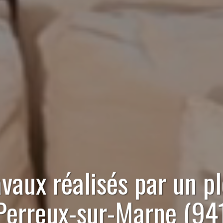
avaux réalisés par
un p
Perreux-sur-Marne (94