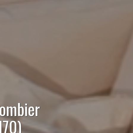
lombier
170)