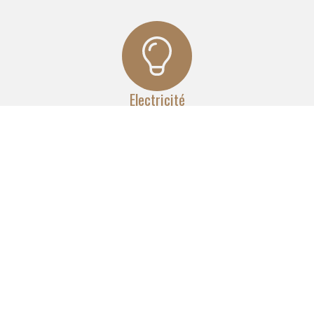
Electricité
Nos équipes réalisent pour vous un réseau complet
d'électricité aux normes, quelle que soit l'envergure du
projet.
Maçonnerie
Nous réalisons la pose de cloisons, faux plafonds
et carrelages. Nous effectuons le doublage et l'isolation
des murs.