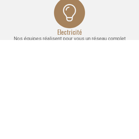
Electricité
Nos équipes réalisent pour vous un réseau complet
d'électricité aux normes, quelle que soit l'envergure du
projet.
Maçonnerie
Nous réalisons la pose de cloisons, faux plafonds
et carrelages. Nous effectuons le doublage et l'isolation
des murs.