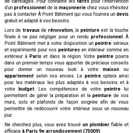
de carrelages. Pour connaître les
tarifs
pour l’intervention
d’un
professionnel
de la
maçonnerie
chez vous n’hésitez
pas à contacter À Point Bâtiment qui vous fournira un
devis
gratuit et adapté à vos besoins.
Lors de
travaux
de
rénovation
, la
peinture
est la touche
finale à ne pas négliger pour un rendu
professionnel
. À
Point Bâtiment met à votre disposition un
peintre
sérieux
et expérimenté pour vos
peintures
en intérieur comme en
extérieur à
Paris
et dans la région. Votre
peintre
pourra
dans un premier temps vous apporter de précieux conseils
pour donner un nouveau look à votre
maison
ou
appartement
selon vos envies. Le
peintre
optera ainsi
pour les matériaux les plus adaptés à vos besoins et à
votre
budget
. Les compétences de votre
peintre
lui
permettent de gérer la préparation et la
peinture
de vos
murs, sols et plafonds de façon soignée afin de vous
permettre de redécouvrir votre intérieur sous un nouveau
jour.
Ne cherchez plus, vous avez trouvé
un plombier
fiable et
efficace
à Paris 9e arrondissement (75009)
.