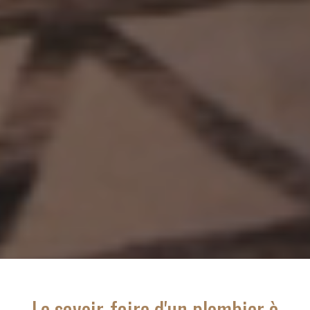
Le savoir-faire d'
un plombier
à