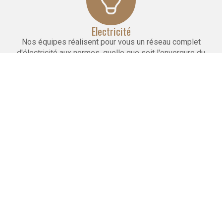
Electricité
Nos équipes réalisent pour vous un réseau complet
d'électricité aux normes, quelle que soit l'envergure du
projet.
Maçonnerie
Nous réalisons la pose de cloisons, faux plafonds
et carrelages. Nous effectuons le doublage et l'isolation
des murs.