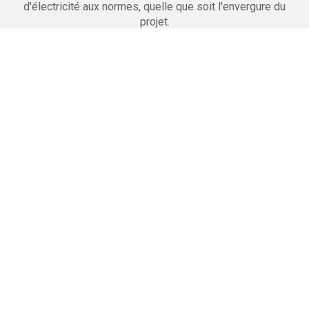
d'électricité aux normes, quelle que soit l'envergure du
projet.
Maçonnerie
Nous réalisons la pose de cloisons, faux plafonds
et carrelages. Nous effectuons le doublage et l'isolation
des murs.
Peinture
Notre équipe est en mesure de réaliser la préparation des
murs puis les peintures des sols et des plafonds.