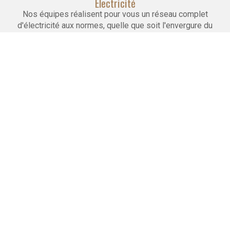
Electricité
Nos équipes réalisent pour vous un réseau complet
d'électricité aux normes, quelle que soit l'envergure du
projet.
Maçonnerie
Nous réalisons la pose de cloisons, faux plafonds
et carrelages. Nous effectuons le doublage et l'isolation
des murs.
Peinture