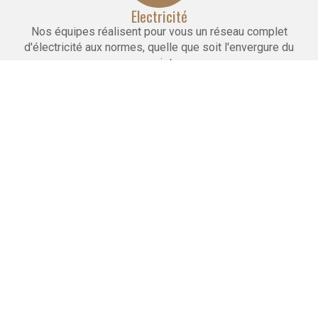
Electricité
Nos équipes réalisent pour vous un réseau complet
d'électricité aux normes, quelle que soit l'envergure du
projet.
Maçonnerie
Nous réalisons la pose de cloisons, faux plafonds
et carrelages. Nous effectuons le doublage et l'isolation
des murs.