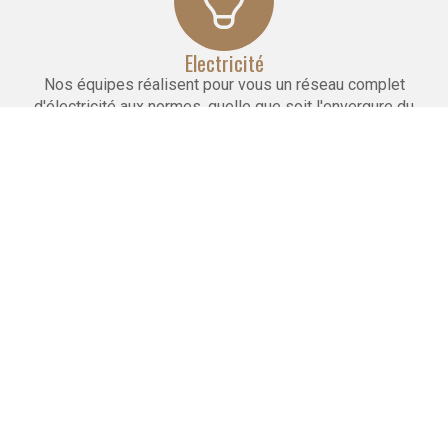
Electricité
Nos équipes réalisent pour vous un réseau complet
d'électricité aux normes, quelle que soit l'envergure du
projet.
Maçonnerie
Nous réalisons la pose de cloisons, faux plafonds
et carrelages. Nous effectuons le doublage et l'isolation
des murs.