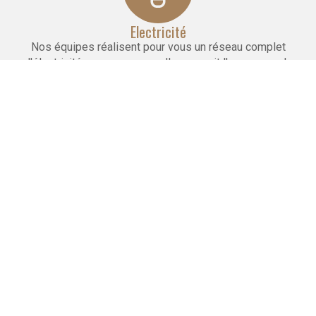
Electricité
Nos équipes réalisent pour vous un réseau complet
d'électricité aux normes, quelle que soit l'envergure du
projet.
Maçonnerie
Nous réalisons la pose de cloisons, faux plafonds
et carrelages. Nous effectuons le doublage et l'isolation
des murs.