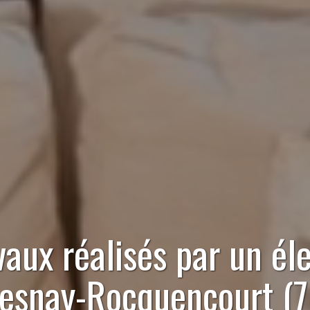
vaux réalisés par
un éle
esnay-Rocquencourt (