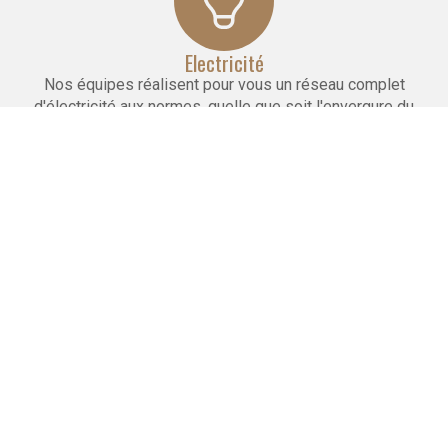
Electricité
Nos équipes réalisent pour vous un réseau complet
d'électricité aux normes, quelle que soit l'envergure du
projet.
Maçonnerie
Nous réalisons la pose de cloisons, faux plafonds
et carrelages. Nous effectuons le doublage et l'isolation
des murs.