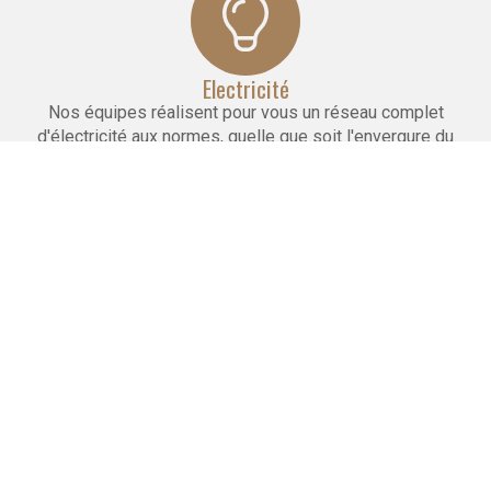
Electricité
Nos équipes réalisent pour vous un réseau complet
d'électricité aux normes, quelle que soit l'envergure du
projet.
Maçonnerie
Nous réalisons la pose de cloisons, faux plafonds
et carrelages. Nous effectuons le doublage et l'isolation
des murs.