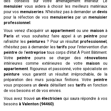
des conseils sur votre aménagement intérieur. Le
menuisier
vous aidera à choisir les meilleurs matériaux
pour vos
menuiseries
. N’hésitez pas à demander un
devis
pour la réfection de vos
menuiseries
par un
menuisier
professionnel
.
Vous venez d’acquérir un
appartement
ou une
maison
à
Paris
et vous souhaitez faire appel à un
peintre
pour
rafraîchir les
peintures
? Pour un résultat
professionnel
,
n’hésitez pas à demander les
tarifs
pour l’intervention d’un
peintre
de l’
entreprise
tous corps d’état À Point Bâtiment.
Votre
peintre
pourra se charger des
rénovations
intérieures comme extérieures de votre
maison
ou
appartement
. Rigoureux et passionné, votre spécialiste en
peinture
vous garantit un résultat irréprochable, de la
préparation des murs jusqu’aux finitions. Votre
peintre
vous proposera un
devis
détaillant ses
tarifs
en fonction
de vos besoins et de vos envies.
Vous avez trouvé
un électricien
qui saura répondre à vos
besoins
à Valenton (94460)
.