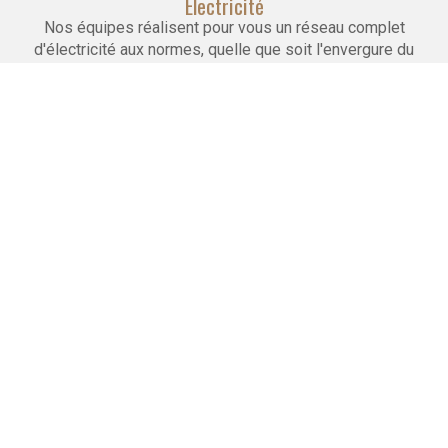
Electricité
Nos équipes réalisent pour vous un réseau complet
d'électricité aux normes, quelle que soit l'envergure du
projet.
Maçonnerie
Nous réalisons la pose de cloisons, faux plafonds
et carrelages. Nous effectuons le doublage et l'isolation
des murs.
Peinture