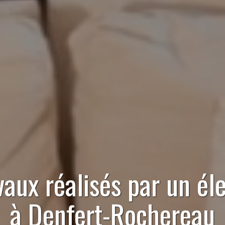
vaux réalisés par
un éle
à Denfert-Rochereau