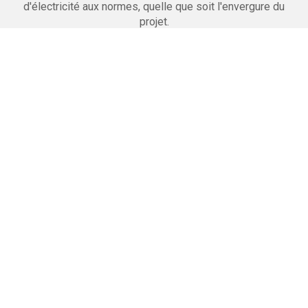
d'électricité aux normes, quelle que soit l'envergure du
projet.
Maçonnerie
Nous réalisons la pose de cloisons, faux plafonds
et carrelages. Nous effectuons le doublage et l'isolation
des murs.
Peinture
Notre équipe est en mesure de réaliser la préparation des
murs puis les peintures des sols et des plafonds.